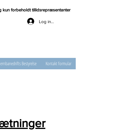
 kun forbeholdt tillidsrepræsentanter
Log ind til TR
Jernbanedrifts Bestyrelse
Kontakt formular
ætninger