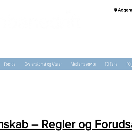
🔒 Adgang
Forside
Overenskomst og Aftaler
Medlems service
FO Ferie
FO 
skab – Regler og Foruds