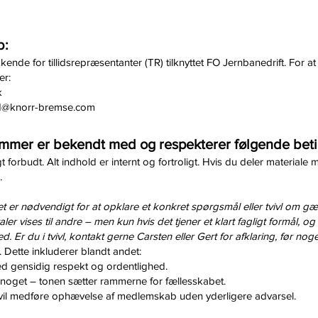
b:
de for tillidsrepræsentanter (TR) tilknyttet FO Jernbanedrift. For at
er:
k
rd@knorr-bremse.com
dlemmer er bekendt med og respekterer følgende beti
gt forbudt. Alt indhold er internt og fortroligt. Hvis du deler material
e.
det er nødvendigt for at opklare et konkret spørgsmål eller tvivl om g
aler vises til andre – men kun hvis det tjener et klart fagligt formål,
. Er du i tvivl, kontakt gerne Carsten eller Gert for afklaring, før noget
Dette inkluderer blandt andet:
ed gensidig respekt og ordentlighed.
r noget – tonen sætter rammerne for fællesskabet.
r vil medføre ophævelse af medlemskab uden yderligere advarsel.