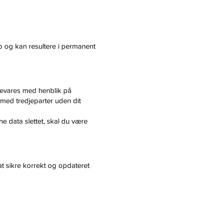
b og kan resultere i permanent
bevares med henblik på
med tredjeparter uden dit
ine data slettet, skal du være
 at sikre korrekt og opdateret