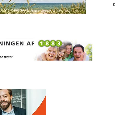
K
te renter