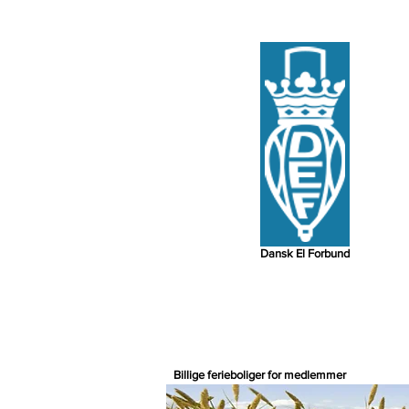
Dansk El Forbund
Billige ferieboliger for medlemmer