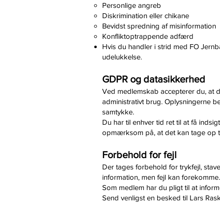
Personlige angreb
Diskrimination eller chikane
Bevidst spredning af misinformation
Konfliktoptrappende adfærd
Hvis du handler i strid med FO Jernb
udelukkelse.
GDPR og datasikkerhed
Ved medlemskab accepterer du, at di
administrativt brug. Oplysningerne 
samtykke.
Du har til enhver tid ret til at få ind
opmærksom på, at det kan tage op til 
Forbehold for fejl
Der tages forbehold for trykfejl, stav
information, men fejl kan forekomme.
Som medlem har du pligt til at inform
Send venligst en besked til Lars Ras