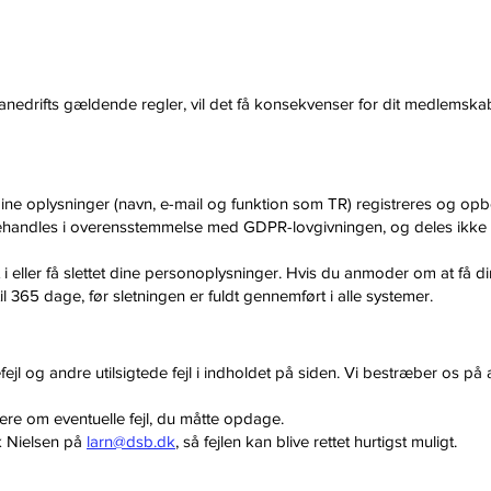
anedrifts gældende regler, vil det få konsekvenser for dit medlemska
ne oplysninger (navn, e-mail og funktion som TR) registreres og op
behandles i overensstemmelse med GDPR-lovgivningen, og deles ikke 
sigt i eller få slettet dine personoplysninger. Hvis du anmoder om at få d
365 dage, før sletningen er fuldt gennemført i alle systemer.
efejl og andre utilsigtede fejl i indholdet på siden. Vi bestræber os på
ere om eventuelle fejl, du måtte opdage.
k Nielsen på
larn@dsb.dk
, så fejlen kan blive rettet hurtigst muligt.