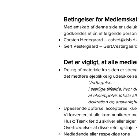
Betingelser for Medlemska
Medlemskab af denne side er udelukken
godkendes af én af følgende person
Carsten Hedegaard –
cahed@dsb.d
Gert Vestergaard –
Gert.Vestergaa
Det er vigtigt, at alle me
Deling af materiale fra siden er stren
det medføre øjeblikkelig udelukkels
Undtagelse:
I særlige tilfælde, hvor 
af eksempelvis lokale aft
diskretion og ansvarlighed
Upassende opførsel accepteres ikke. 
Vi forventer, at alle kommunikerer m
Husk: Tænk før du skriver eller sige
Overtrædelser af disse retningslinje
Nedladende eller respektløs tone