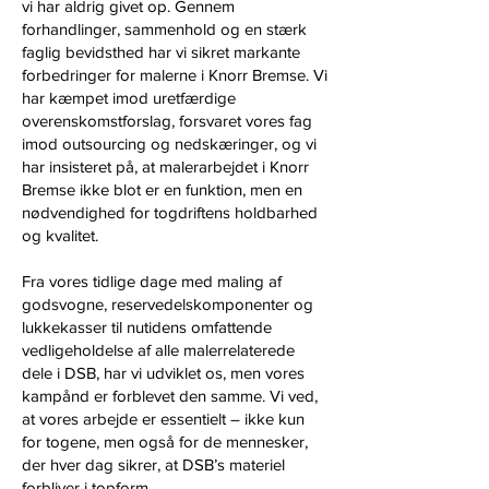
vi har aldrig givet op. Gennem
forhandlinger, sammenhold og en stærk
faglig bevidsthed har vi sikret markante
forbedringer for malerne i Knorr Bremse. Vi
har kæmpet imod uretfærdige
overenskomstforslag, forsvaret vores fag
imod outsourcing og nedskæringer, og vi
har insisteret på, at malerarbejdet i Knorr
Bremse ikke blot er en funktion, men en
nødvendighed for togdriftens holdbarhed
og kvalitet.
Fra vores tidlige dage med maling af
godsvogne, reservedelskomponenter og
lukkekasser til nutidens omfattende
vedligeholdelse af alle malerrelaterede
dele i DSB, har vi udviklet os, men vores
kampånd er forblevet den samme. Vi ved,
at vores arbejde er essentielt – ikke kun
for togene, men også for de mennesker,
der hver dag sikrer, at DSB’s materiel
forbliver i topform.