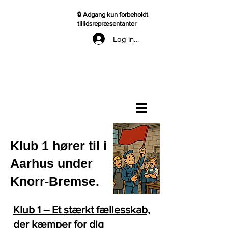
🔒 Adgang kun forbeholdt
tillidsrepræsentanter
Log ind til TR
Klub 1 hører til i
Aarhus under
Knorr-Bremse.
Klub 1 – Et stærkt fællesskab,
der kæmper for dig