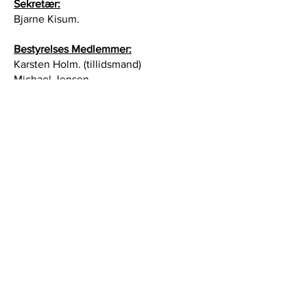
Sekretær:
Bjarne Kisum.
Bestyrelses Medlemmer:
Karsten Holm. (tillidsmand)
Michael Jensen.
Jesper Madsen.
Knorr-Bremse Rail Systems Denmark A/S
Dansk El Forbund